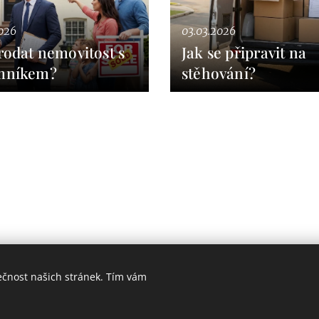
026
03.03.2026
rodat nemovitost s
Jak se připravit na
mníkem?
stěhování?
Indigo finance&reality s.r.o.
ečnost našich stránek. Tím vám
AML
indigoreality@century21.cz
Cookies