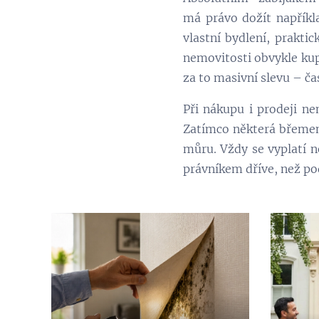
má právo dožít napříkl
vlastní bydlení, prakti
nemovitosti obvykle kupu
za to masivní slevu – ča
Při nákupu i prodeji ne
Zatímco některá břemena
můru. Vždy se vyplatí 
právníkem dříve, než po