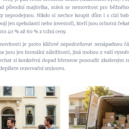
ad původní majitelka, stává se nemovitost pro běžného 
cky neprodejnou. Nikdo si nechce koupit dům i s cizí ba
jí jen spekulanti nebo investoři, kteří jsou ochotni čeka
sto 40 % až 60 % z tržní ceny.
movitosti je proto klíčové nepodceňovat nenápadnou část
 jsou jen formální záležitostí, jiná mohou z vaší vysněn
nechat si konkrétní dopad břemene posoudit zkušeným 
depíšete rezervační smlouvu.