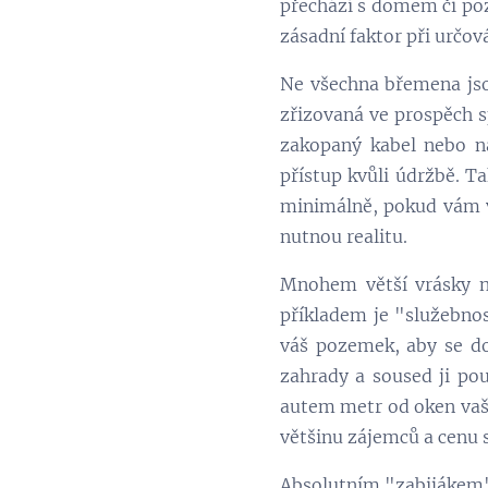
přechází s domem či poz
zásadní faktor při určová
Ne všechna břemena js
zřizovaná ve prospěch s
zakopaný kabel nebo n
přístup kvůli údržbě. Ta
minimálně, pokud vám v
nutnou realitu.
Mnohem větší vrásky na
příkladem je "služebnos
váš pozemek, aby se dos
zahrady a soused ji pou
autem metr od oken vaš
většinu zájemců a cenu s
Absolutním "zabijákem"