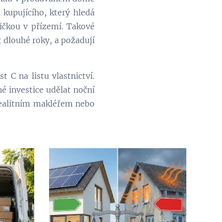
kupujícího, který hledá
bičkou v přízemí. Takové
t dlouhé roky, a požadují
 C na listu vlastnictví.
é investice udělat noční
realitním makléřem nebo