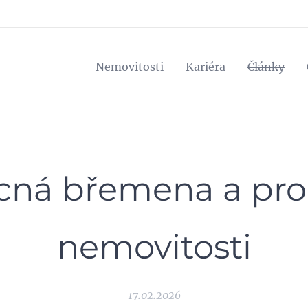
Nemovitosti
Kariéra
Články
cná břemena a pro
nemovitosti
17.02.2026