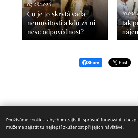
04.08.2026
Co je to skrytá vada
10.03.2
nemovitosti a kdo za ni
Jak p
nese odpovědnost?
náje
Share
Používáme cookies, abychom zajistili správné fungování a bezp
můžeme zajistit tu nejlepší zkušenost při jejich návštěvě.