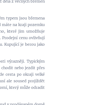
kt dělá z věcných břemen
vým typem jsou břemena
ud máte na kraji pozemku
no, které jim umožňuje
. Prodejní cenu ovlivňují
 Kupující je berou jako
sti výrazněji. Typickým
 chodit nebo jezdit přes
de cesta po okraji velké
usí ale soused projíždět
omí, který může odradit
Pokud v prodávaném domě