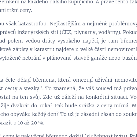
emkem na každého dalšího kupujícího. A právě tento fa
ní tržní ceny.
ou však katastrofou. Nejčastějším a nejméně problémo
právců inženýrských sítí (ČEZ, plynárny, vodárny). Pok
ad polem vedou dráty vysokého napětí, je tam břeme
kové zápisy v katastru najdete u velké části nemovitostí
yloženě nebrání v plánované stavbě garáže nebo bazénu.
 čele dělají břemena, která omezují užívání nemovito
t cesty a stezky". To znamená, že váš soused má právo
tal na ten svůj. Zde už záleží na konkrétní situaci. Ve
žije dvakrát do roka? Pak bude srážka z ceny mírná. M
eho obýváku každý den? To už je zásadní zásah do soukr
razit o 10 až 20 %.
 ceny je pak věcné břemeno dožití (služebnost bytu). 