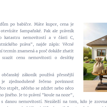
dům po babičce. Máte kupce, cena je
otevíráte šampaňské. Pak ale právník
o katastru nemovitostí a v části C,
tnického práva", najde zápis: Věcné
ní termín znamená a proč dokáže zhatit
srazit cenu nemovitosti o desítky
občanský zákoník používá přesnější
 je zjednodušeně řečeno povinnost
ěco strpět, něčeho se zdržet nebo něco
o jiného. Je to právní "koule na noze",
a s danou nemovitostí. Nezáleží na tom, kdo je zrov