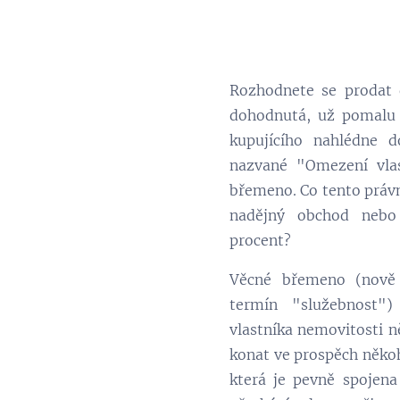
Rozhodnete se prodat 
dohodnutá, už pomalu 
kupujícího nahlédne d
nazvané "Omezení vlas
břemeno. Co tento práv
nadějný obchod nebo 
procent?
Věcné břemeno (nově 
termín "služebnost")
vlastníka nemovitosti n
konat ve prospěch někoh
která je pevně spojen