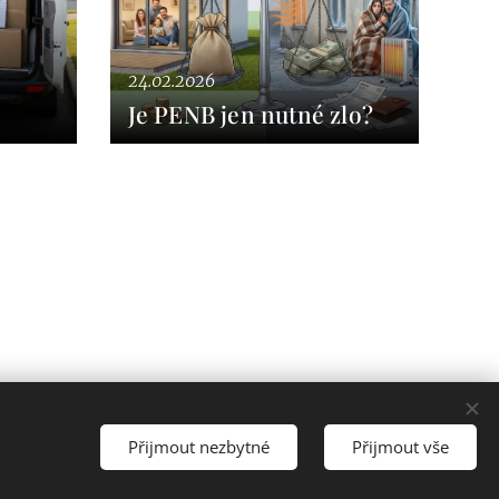
24.02.2026
Je PENB jen nutné zlo?
Přijmout nezbytné
Přijmout vše