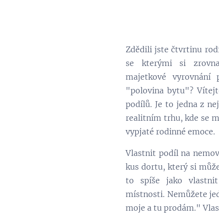
Zdědili jste čtvrtinu r
se kterými si zrovn
majetkové vyrovnání
"polovina bytu"? Vítejt
podílů. Je to jedna z ne
realitním trhu, kde se m
vypjaté rodinné emoce.
Vlastnit podíl na nemovi
kus dortu, který si může
to spíše jako vlastni
místnosti. Nemůžete jed
moje a tu prodám." Vlast