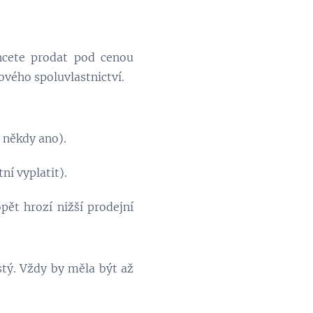
hcete prodat pod cenou
ového spoluvlastnictví.
 někdy ano).
í vyplatit).
pět hrozí nižší prodejní
stý. Vždy by měla být až