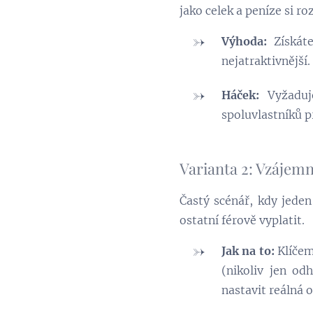
jako celek a peníze si ro
Výhoda:
Získáte
nejatraktivnější.
Háček:
Vyžaduje
spoluvlastníků p
Varianta 2: Vzájem
Častý scénář, kdy jeden
ostatní férově vyplatit.
Jak na to:
Klíčem
(nikoliv jen od
nastavit reálná 