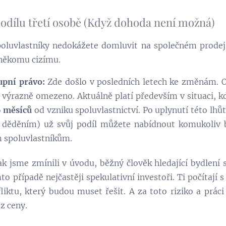
podílu třetí osobě (Když dohoda není možná)
poluvlastníky nedokážete domluvit na společném prodeji
 někomu cizímu.
upní právo:
Zde došlo v posledních letech ke změnám. 
výrazně omezeno. Aktuálně platí především v situaci, kdy
 měsíců
od vzniku spoluvlastnictví. Po uplynutí této lhů
ž děděním) už svůj podíl můžete nabídnout komukoliv 
m spoluvlastníkům.
k jsme zmínili v úvodu, běžný člověk hledající bydlení 
to případě nejčastěji spekulativní investoři. Ti počítají
liktu, který budou muset řešit. A za toto riziko a práci
z ceny.