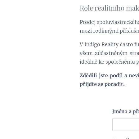
Role realitního mak
Prodej spoluvlastnickéh
mezi rodinnými příslušní
V Indigo Reality často f
všem zúčastněným stra
ideálně ke společnému p
Zdědili jste podíl a n
přijďte se poradit.
Jméno a př