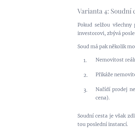
Varianta 4: Soudní 
Pokud selžou všechny 
investorovi, zbývá posl
Soud má pak několik mo
Nemovitost reál
Přikáže nemovito
Nařídí prodej n
cena).
Soudní cesta je však zd
tou poslední instancí.