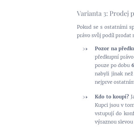
Varianta 3: Prodej 
Pokud se s ostatními s
právo svůj podíl prodat
Pozor na předk
předkupní právo 
pouze po dobu
6
nabyli jinak ne
nejprve ostatní
Kdo to koupí?
Ja
Kupci jsou v tom
vstupují do konf
výraznou slevou 