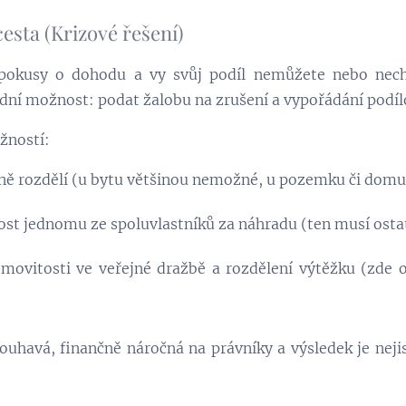
cesta (Krizové řešení)
pokusy o dohodu a vy svůj podíl nemůžete nebo nec
ední možnost: podat žalobu na zrušení a vypořádání podíl
žností:
ně rozdělí (u bytu většinou nemožné, u pozemku či domu
st jednomu ze spoluvlastníků za náhradu (ten musí ostatn
emovitosti ve veřejné dražbě a rozdělení výtěžku (zde o
louhavá, finančně náročná na právníky a výsledek je neji