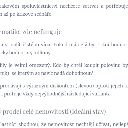
takovém spoluvlastnictví nechcete setrvat a potřebuj
ch až po krizové scénáře.
tematika zde nefunguje
 si nalít čistého vína. Pokud má celý byt tržní hodno
cky hodnotu 4 miliony.
íly je velmi omezený. Kdo by chtěl koupit polovinu by
tník), se kterým se navíc nedá dohodnout?
 prodávají s výrazným diskontem (slevou) oproti jejich t
 I proto je vždy nejvýhodnější následující varianta.
 prodej celé nemovitosti (Ideální stav)
lastníci shodnou, že nemovitost nechtějí užívat, nejlep