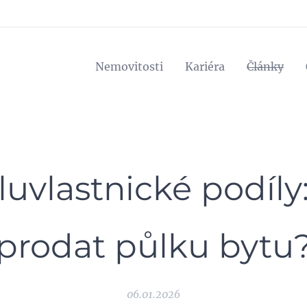
Nemovitosti
Kariéra
Články
uvlastnické podíly
prodat půlku bytu
06.01.2026