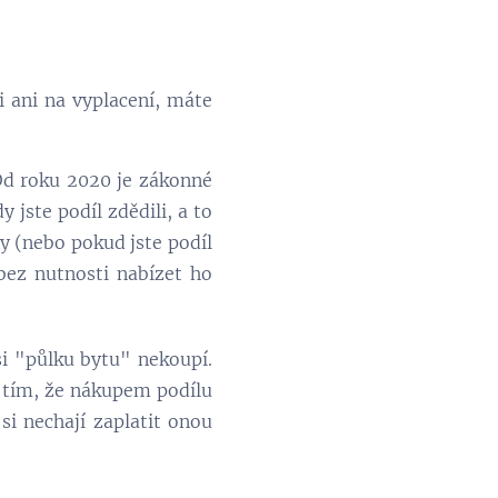
 ani na vyplacení, máte
Od roku 2020 je zákonné
 jste podíl zdědili, a to
ty (nebo pokud jste podíl
bez nutnosti nabízet ho
si "půlku bytu" nekoupí.
 s tím, že nákupem podílu
 si nechají zaplatit onou