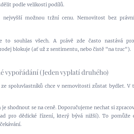
zdělit podle velikosti podílů.
 nejvyšší možnou tržní cenu. Nemovitost bez právní
 to souhlas všech. A právě zde často nastává pr
rodej blokuje (ať už z sentimentu, nebo čistě "na truc").
né vypořádání (Jeden vyplatí druhého)
 ze spoluvlastníků chce v nemovitosti zůstat bydlet. 
 je shodnout se na ceně. Doporučujeme nechat si zpracov
had pro dědické řízení, který bývá nižší). To pomůže
očekávání.