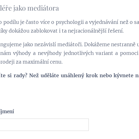
léře jako mediátora
o podílu je často více o psychologii a vyjednávání než o
ky dokážou zablokovat i ta nejracionálnější řešení.
ungujeme jako nezávislí mediátoři. Dokážeme nestranně ur
nám výhody a nevýhody jednotlivých variant a pomoci 
rodeji za maximální cenu.
evíte si rady? Než uděláte unáhlený krok nebo kývnete
íjmení