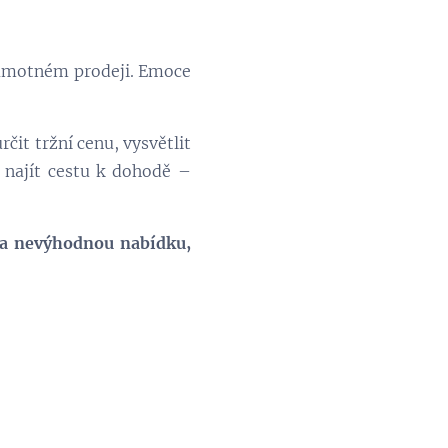
 samotném prodeji. Emoce
čit tržní cenu, vysvětlit
najít cestu k dohodě –
 na nevýhodnou nabídku,