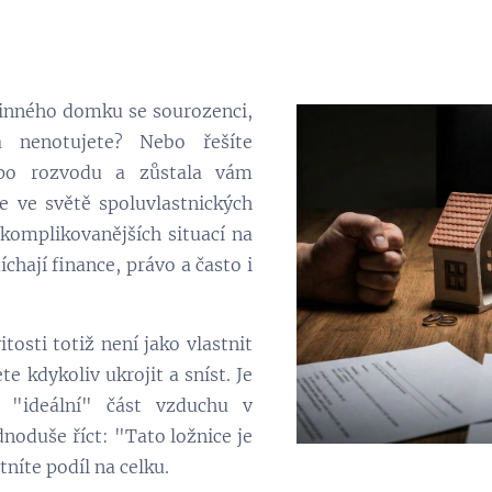
odinného domku se sourozenci,
a nenotujete? Nebo řešíte
 po rozvodu a zůstala vám
e ve světě spoluvlastnických
jkomplikovanějších situací na
íchají finance, právo a často i
tosti totiž není jako vlastnit
te kdykoliv ukrojit a sníst. Je
t "ideální" část vzduchu v
noduše říct: "Tato ložnice je
níte podíl na celku.