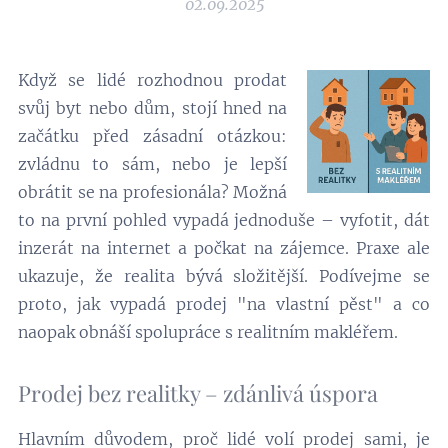
02.09.2025
Když se lidé rozhodnou prodat
svůj byt nebo dům, stojí hned na
začátku před zásadní otázkou:
zvládnu to sám, nebo je lepší
obrátit se na profesionála? Možná
to na první pohled vypadá jednoduše – vyfotit, dát
inzerát na internet a počkat na zájemce. Praxe ale
ukazuje, že realita bývá složitější. Podívejme se
proto, jak vypadá prodej "na vlastní pěst" a co
naopak obnáší spolupráce s realitním makléřem.
Prodej bez realitky – zdánlivá úspora
Hlavním důvodem, proč lidé volí prodej sami, je