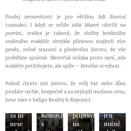
Prodej nemovitosti je pro většinu lidí životní
transakcí. I když se může zdát lákavé ušetřit na
provizi, realita je taková, že služby kvalitního
realitního makléře obvykle přinesou majiteli více
peněz, méně starostí a především jistotu, že vše
04.08.2026
proběhne správně. Skutečná otázka proto není, zda
Co je
makléře potřebujete, ale spíše – kterého si vybrat.
to
skrytá
Pokud chcete mít jistotu, že svůj byt nebo dům
vada
10.03.2026
24.02.2026
prodáte rychle, bezpečně a za nejlepší možnou cenu,
nemovitosti
Jak
Je
03.03.2026
jsme vám v Indigo Reality k dispozici.
a kdo
prodat
Jak se
PENB
za ni
nemovitost
připravit
jen
nese
s
na
nutné