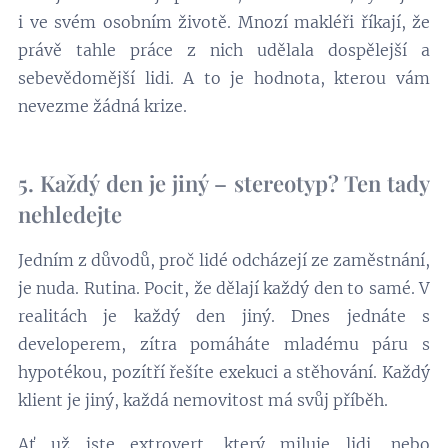
i ve svém osobním životě. Mnozí makléři říkají, že
právě tahle práce z nich udělala dospělejší a
sebevědomější lidi. A to je hodnota, kterou vám
nevezme žádná krize.
5. Každý den je jiný – stereotyp? Ten tady
nehledejte
Jedním z důvodů, proč lidé odcházejí ze zaměstnání,
je nuda. Rutina. Pocit, že dělají každý den to samé. V
realitách je každý den jiný. Dnes jednáte s
developerem, zítra pomáháte mladému páru s
hypotékou, pozítří řešíte exekuci a stěhování. Každý
klient je jiný, každá nemovitost má svůj příběh.
Ať už jste extrovert, který miluje lidi, nebo