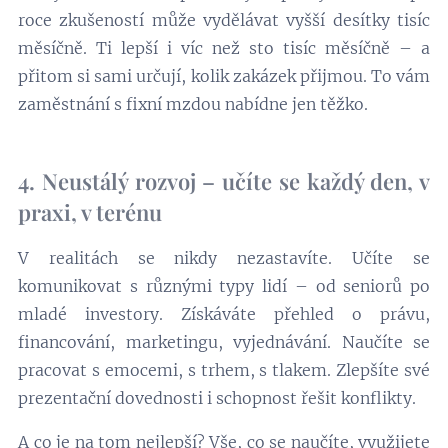
roce zkušeností může vydělávat vyšší desítky tisíc
měsíčně. Ti lepší i víc než sto tisíc měsíčně – a
přitom si sami určují, kolik zakázek přijmou. To vám
zaměstnání s fixní mzdou nabídne jen těžko.
4. Neustálý rozvoj – učíte se každý den, v
praxi, v terénu
V realitách se nikdy nezastavíte. Učíte se
komunikovat s různými typy lidí – od seniorů po
mladé investory. Získáváte přehled o právu,
financování, marketingu, vyjednávání. Naučíte se
pracovat s emocemi, s trhem, s tlakem. Zlepšíte své
prezentační dovednosti i schopnost řešit konflikty.
A co je na tom nejlepší? Vše, co se naučíte, využijete