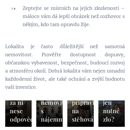
Zeptejte se místních na jejich zkušenosti –
máloco vám dá lepší obrázek než rozhovor s
někým, kdo tam opravdu žije.
04.08.2026
Lokalita je často důležitější než samotná
Co je
nemovitost. Prověřte dostupnost dopravy,
to
občanskou vybavenost, bezpečnost, budoucí rozvoj
skrytá
a atmosféru okolí. Dobrá lokalita vám nejen usnadní
vada
10.03.2026
24.02.2026
každodenní život, ale také ochrání a zvýší hodnotu
nemovitosti
Jak
Je
03.03.2026
vaší investice.
a kdo
prodat
Jak se
PENB
za ni
nemovitost
připravit
jen
nese
s
na
nutné
odpovědnost?
nájemníkem?
stěhování?
zlo?