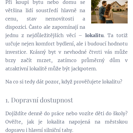
Při koupi bytu nebo domu se
většina lidí soustředí hlavně na
cenu, stav nemovitosti a
dispozici. Často ale zapomínají na
jednu z nejdůležitějších věcí –
lokalitu
. Ta totiž
určuje nejen komfort bydlení, ale i budoucí hodnotu
investice. Krásný byt v nevhodné čtvrti vás může
brzy začít mrzet, zatímco průměrný dům v
atraktivní lokalitě může být jackpotem.
Na co si tedy dát pozor, když prověřujete lokalitu?
1. Dopravní dostupnost
Dojíždíte denně do práce nebo vozíte děti do školy?
Ověřte, jak je lokalita napojená na městskou
dopravu i hlavní silniční tahy.