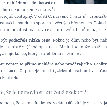
u je
nahlédnout do katastru
t, dům nebo pozemek má svůj
je veřejně dostupný. V části C, nazvané
Omezení vlastnickéh
ástavách, soudních sporech i věcných břemenech. Pokud
 na nemovitost má právo exekutor kvůli dluhům majitele.
 být
podezřele nízká cena
. Pokud je dům nebo byt nab
, je na místě zvýšená opatrnost. Majitel se může snažit 
, a najít kupce, který si problému nevšimne.
obré
zeptat se přímo makléře nebo prodávajícího
. Reali
i exekuce. U prodeje mezi fyzickými osobami ale čast
 kontrolu.
íte, že je nemovitost zatížená exekucí?
znamená, že se musíte koupě vzdát. Důležité je zjistit,
v j