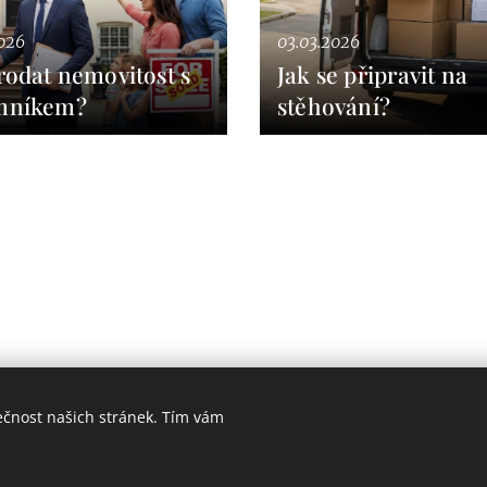
026
03.03.2026
rodat nemovitost s
Jak se připravit na
mníkem?
stěhování?
Indigo finance&reality s.r.o.
ečnost našich stránek. Tím vám
AML
indigoreality@century21.cz
Cookies