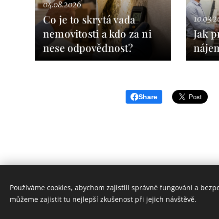
04.08.2026
Co je to skrytá vada
10.03.2
nemovitosti a kdo za ni
Jak p
nese odpovědnost?
náje
Share
Používáme cookies, abychom zajistili správné fungování a bezp
můžeme zajistit tu nejlepší zkušenost při jejich návštěvě.