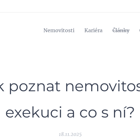
Nemovitosti
Kariéra
Články
k poznat nemovitos
exekuci a co s ní?
18.11.2025