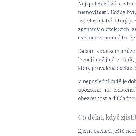
Nejspolehlivější cesto
nemovitostí
. Každý by
list vlastnictví, který 
záznamy o exekucích, z
exekuci, znamená to, že
Dalším vodítkem může
levněji než jiné v okolí
který je uvalena exekuce
V neposlední řadě je d
upozornit na existenc
obezřetnost a důkladnou
Co dělat, když zjist
Zjistit exekuci ještě ne