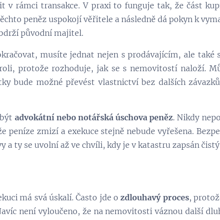
it v rámci transakce. V praxi to funguje tak, že část ku
těchto peněz uspokojí věřitele a následně dá pokyn k vym
bdrží původní majitel.
račovat, musíte jednat nejen s prodávajícím, ale také 
oli, protože rozhoduje, jak se s nemovitostí naloží. 
tky bude možné převést vlastnictví bez dalších závazk
 být
advokátní nebo notářská úschova peněz
. Nikdy nepo
že peníze zmizí a exekuce stejně nebude vyřešena. Bezpe
 a ty se uvolní až ve chvíli, kdy je v katastru zapsán čistý 
kuci má svá úskalí. Často jde o
zdlouhavý proces
, proto
Navíc není vyloučeno, že na nemovitosti váznou další dluh