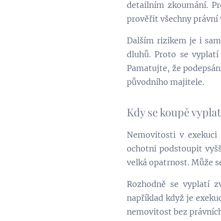
detailním zkoumání. P
prověřit všechny právní 
Dalším rizikem je i sam
dluhů. Proto se vyplatí
Pamatujte, že podepsání
původního majitele.
Kdy se koupě vyplat
Nemovitosti v exekuci m
ochotni podstoupit vyšš
velká opatrnost. Může se
Rozhodně se vyplatí zv
například když je exekuc
nemovitost bez právních