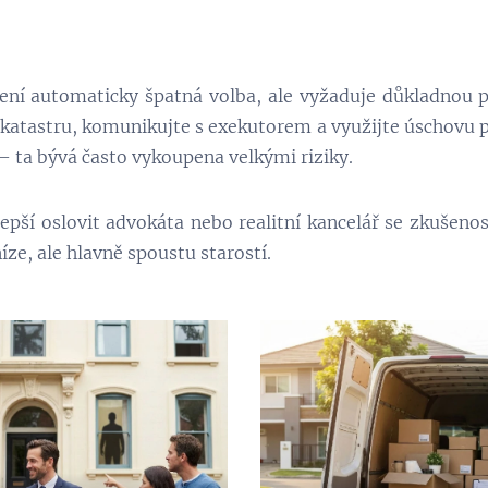
ní automaticky špatná volba, ale vyžaduje důkladnou př
katastru, komunikujte s exekutorem a využijte úschovu 
– ta bývá často vykoupena velkými riziky.
e lepší oslovit advokáta nebo realitní kancelář se zkušen
íze, ale hlavně spoustu starostí.