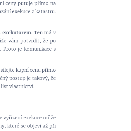
pní ceny putuje přímo na
azání exekuce z katastru.
s
exekutorem
. Ten má v
Může vám potvrdit, že po
ů. Proto je komunikace s
sílejte kupní cenu přímo
čný postup je takový, že
list vlastnictví.
že vyřízení exekuce může
y, které se objeví až při