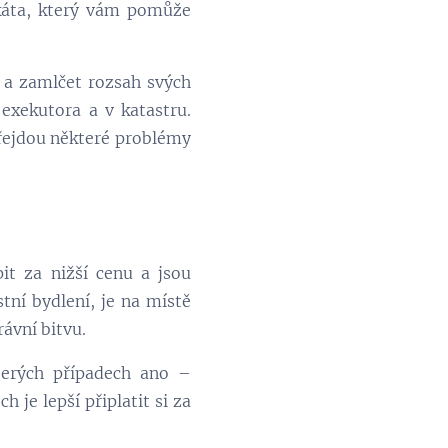
káta, který vám pomůže
t a zamlčet rozsah svých
 exekutora a v katastru.
přejdou některé problémy
pit za nižší cenu a jsou
tní bydlení, je na místě
ávní bitvu.
kterých případech ano –
 je lepší připlatit si za