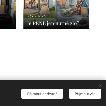
24.02.2026
Je PENB jen nutné zlo?
Přijmout nezbytné
Přijmout vše