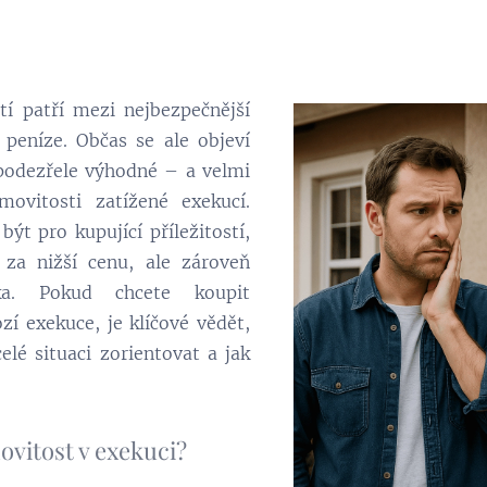
tí patří mezi nejbezpečnější
 peníze. Občas se ale objeví
 podezřele výhodné – a velmi
ovitosti zatížené exekucí.
t pro kupující příležitostí,
 za nižší cenu, ale zároveň
zika. Pokud chcete koupit
zí exekuce, je klíčové vědět,
celé situaci zorientovat a jak
movitost v exekuci?