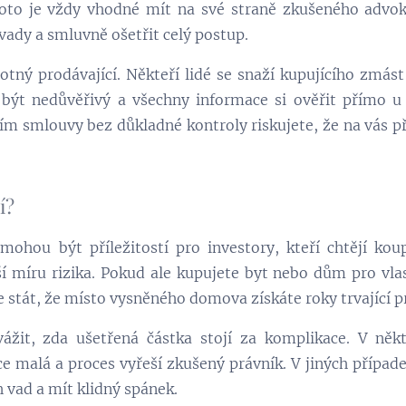
roto je vždy vhodné mít na své straně zkušeného advo
vady a smluvně ošetřit celý postup.
otný prodávající. Někteří lidé se snaží kupujícího zmás
 být nedůvěřivý a všechny informace si ověřit přímo u
m smlouvy bez důkladné kontroly riskujete, že na vás 
í?
ohou být příležitostí pro investory, kteří chtějí kou
í míru rizika. Pokud ale kupujete byt nebo dům pro vlas
 stát, že místo vysněného domova získáte roky trvající pr
ážit, zda ušetřená částka stojí za komplikace. V ně
e malá a proces vyřeší zkušený právník. V jiných případech
 vad a mít klidný spánek.