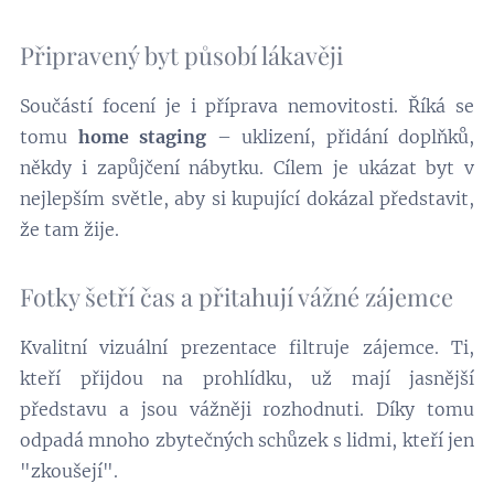
Připravený byt působí lákavěji
Součástí focení je i příprava nemovitosti. Říká se
tomu
home staging
– uklizení, přidání doplňků,
někdy i zapůjčení nábytku. Cílem je ukázat byt v
nejlepším světle, aby si kupující dokázal představit,
že tam žije.
Fotky šetří čas a přitahují vážné zájemce
Kvalitní vizuální prezentace filtruje zájemce. Ti,
kteří přijdou na prohlídku, už mají jasnější
představu a jsou vážněji rozhodnuti. Díky tomu
odpadá mnoho zbytečných schůzek s lidmi, kteří jen
"zkoušejí".