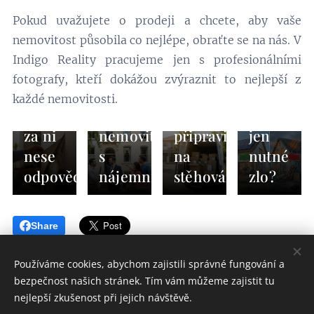
Co je
Pokud uvažujete o prodeji a chcete, aby vaše
to
nemovitost působila co nejlépe, obraťte se na nás. V
skrytá
Indigo Reality pracujeme jen s profesionálními
vada
10.03.2026
24.02.2026
fotografy, kteří dokážou zvýraznit to nejlepší z
nemovitosti
Jak
Je
03.03.2026
každé nemovitosti.
a kdo
prodat
Jak se
PENB
za ni
nemovitost
připravit
jen
nese
s
na
nutné
odpovědnost?
nájemníkem?
stěhování?
zlo?
Share
Používáme cookies, abychom zajistili správné fungování a
bezpečnost našich stránek. Tím vám můžeme zajistit tu
nejlepší zkušenost při jejich návštěvě.
Indigo finance&reality s.r.o.