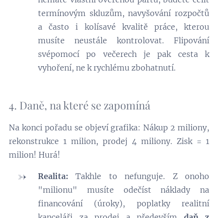
termínovým skluzům, navyšování rozpočtů
a často i kolísavé kvalitě práce, kterou
musíte neustále kontrolovat. Flipování
svépomocí po večerech je pak cesta k
vyhoření, ne k rychlému zbohatnutí.
4. Daně, na které se zapomíná
Na konci pořadu se objeví grafika: Nákup 2 miliony,
rekonstrukce 1 milion, prodej 4 miliony. Zisk = 1
milion! Hurá!
Realita:
Takhle to nefunguje. Z onoho
"milionu" musíte odečíst náklady na
financování (úroky), poplatky realitní
kanceláři za prodej a především
daň z