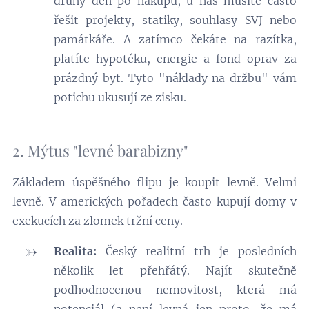
druhý den po nákupu, u nás musíte často
řešit projekty, statiky, souhlasy SVJ nebo
památkáře. A zatímco čekáte na razítka,
platíte hypotéku, energie a fond oprav za
prázdný byt. Tyto "náklady na držbu" vám
potichu ukusují ze zisku.
2. Mýtus "levné barabizny"
Základem úspěšného flipu je koupit levně. Velmi
levně. V amerických pořadech často kupují domy v
exekucích za zlomek tržní ceny.
Realita:
Český realitní trh je posledních
několik let přehřátý. Najít skutečně
podhodnocenou nemovitost, která má