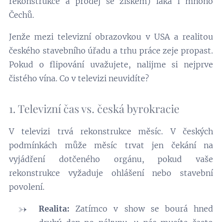
rekonstrukce a prodej se ziskem) láká i mnoho
Čechů.
Jenže mezi televizní obrazovkou v USA a realitou
českého stavebního úřadu a trhu práce zeje propast.
Pokud o flipování uvažujete, nalijme si nejprve
čistého vína. Co v televizi neuvidíte?
1. Televizní čas vs. česká byrokracie
V televizi trvá rekonstrukce měsíc. V českých
podmínkách může měsíc trvat jen čekání na
vyjádření dotčeného orgánu, pokud vaše
rekonstrukce vyžaduje ohlášení nebo stavební
povolení.
Realita:
Zatímco v show se bourá hned