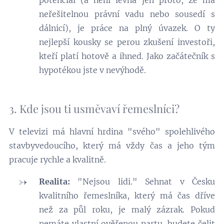
potenciál (a není levná jen proto, že má
neřešitelnou právní vadu nebo sousedí s
dálnicí), je práce na plný úvazek. O ty
nejlepší kousky se perou zkušení investoři,
kteří platí hotově a ihned. Jako začátečník s
hypotékou jste v nevýhodě.
3. Kde jsou ti usměvaví řemeslníci?
V televizi má hlavní hrdina "svého" spolehlivého
stavbyvedoucího, který má vždy čas a jeho tým
pracuje rychle a kvalitně.
Realita:
"Nejsou lidi." Sehnat v Česku
kvalitního řemeslníka, který má čas dříve
než za půl roku, je malý zázrak. Pokud
nemáte vlastní ověřenou partu, budete čelit